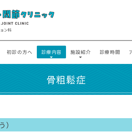
ション科
初診の方へ
診療内容
施設紹介
診療時間
骨粗鬆症
う）