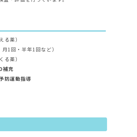
える薬）
・月1回・半年1回など）
くる薬）
D補充
予防運動指導