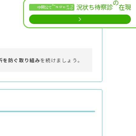
現在の診察待ち状況
Y
o
u
t
にて公開中
ube
折を防ぐ取り組み
を続けましょう。