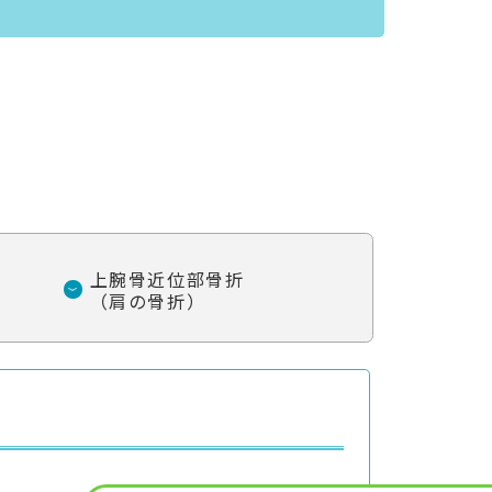
上腕骨近位部骨折
（肩の骨折）