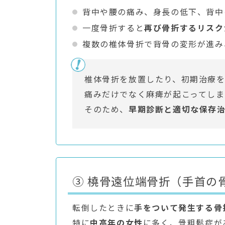
背中や腰の痛み、身長の低下、背中
一度骨折すると
再び骨折するリスク
複数の椎体骨折で背骨の変形が進み
椎体骨折を放置したり、初期治療
痛みだけでなく麻痺が起こってしま
そのため、
早期診断と適切な保存
③ 橈骨遠位端骨折（手首の
転倒したときに
手をついて発生する骨
特に
中高年の女性
に多く、骨粗鬆症が