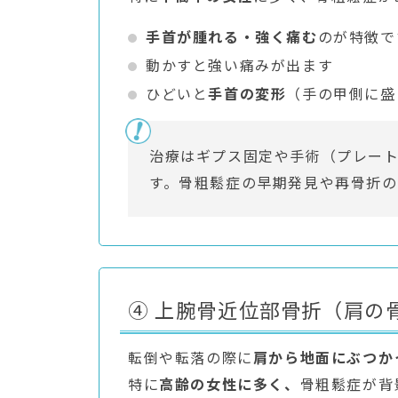
手首が腫れる・強く痛む
のが特徴で
動かすと強い痛みが出ます
ひどいと
手首の変形
（手の甲側に盛
治療はギプス固定や手術（プレー
す。骨粗鬆症の早期発見や再骨折の
④ 上腕骨近位部骨折（肩の
転倒や転落の際に
肩から地面にぶつか
特に
高齢の女性に多く、
骨粗鬆症が背