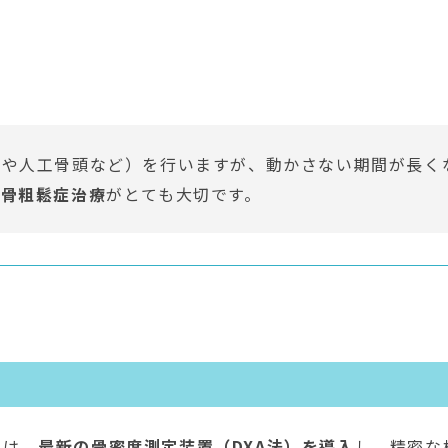
トや人工骨頭など）を行いますが、動かさない期間が長く
、骨粗鬆症治療
がとても大切です。
では、
最新の骨密度測定装置（DXA法）を導入
し、精密な