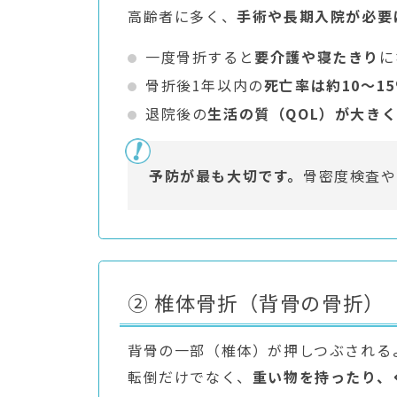
高齢者に多く、
手術や長期入院が必要
一度骨折すると
要介護や寝たきり
に
骨折後1年以内の
死亡率は約10〜1
退院後の
生活の質（QOL）が大き
予防が最も大切です。
骨密度検査や
② 椎体骨折（背骨の骨折）
背骨の一部（椎体）が押しつぶされる
転倒だけでなく、
重い物を持ったり、